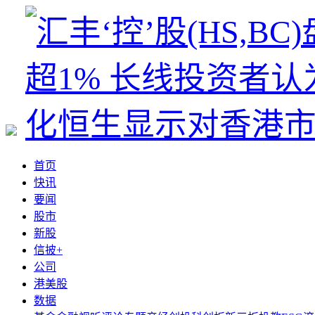
首页
快讯
要闻
股市
新股
信披+
公司
港美股
数据