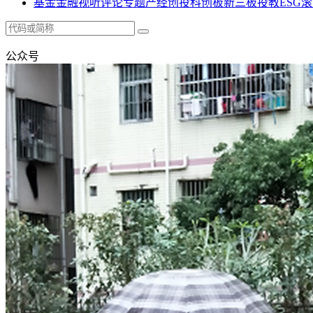
基金
金融
视听
评论
专题
产经
创投
科创板
新三板
投教
ESG
滚
公众号