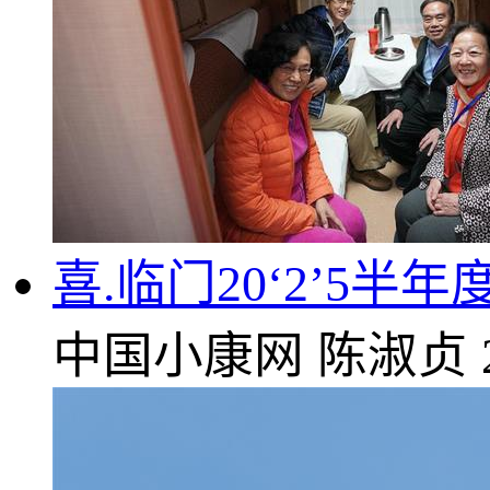
喜.临门20‘2’5半
中国小康网
陈淑贞