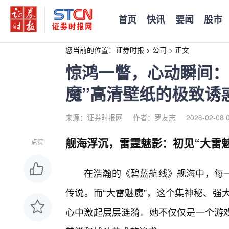
首页
快讯
要闻
股市
您当前的位置：
证券时报
>
公司
>
正文
惊鸿一瞥，心动瞬间：
魔”高清壁纸的极致诱
来源：证券时报网
作者：罗友志
2026-02-08 
舰海浮沉，雷霆魅影：初见“大雷
点赞
在浩瀚的《碧蓝航线》舰海中，每
传说。而“大雷魅魔”，这个集神秘、强
心中激起层层涟漪。她不仅仅是一个游